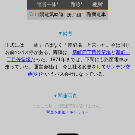
運営主体*
路線*
種別*
×
山陽電気軌道
路面電車
唐戸線
▼備考 
正式には、「駅」ではなく「停留場」と言った。今は同じ
名前のバス停がある。両隣は、
新町四丁目停留場
と
新町一
丁目停留場
だった。1971年までは、下関にも路面電車が
走っていた。運営会社は、今は社名変更をして
サンデン交
通(株)
というバス会社になっている。
▼関連写真 
まだこの駅には関連写真がありません。
写真を追加
/
ギャラリー