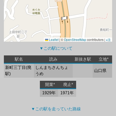
Leaflet
|
©
OpenStreetMap
contributors |
※注
▼この駅について 
駅名
読み
新抜き駅
立地*
新町三丁目(廃
しんまちさんちょ
山口県
駅)
うめ
開業*
廃止*
1929年
1971年
▼この駅を走っていた路線 