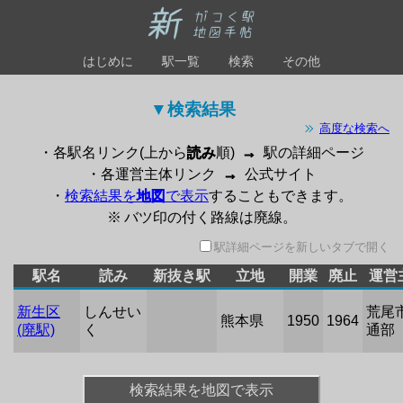
はじめに
駅一覧
検索
その他
▼検索結果 
高度な検索へ
・各駅名リンク(上から
読み
順)
→
駅の詳細ページ
・各運営主体リンク
→
公式サイト
・
検索結果を
地図
で表示
することもできます。
※ バツ印の付く路線は廃線。
駅詳細ページを新しいタブで開く
駅名
読み
新抜き駅
立地
開業
廃止
運営
新生区
しんせい
荒尾
熊本県
1950
1964
(廃駅)
く
通部
検索結果を地図で表示