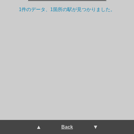
+
1件のデータ、1箇所の駅が
見つかりました。
−
 ▲ 
 ▼ 
Back