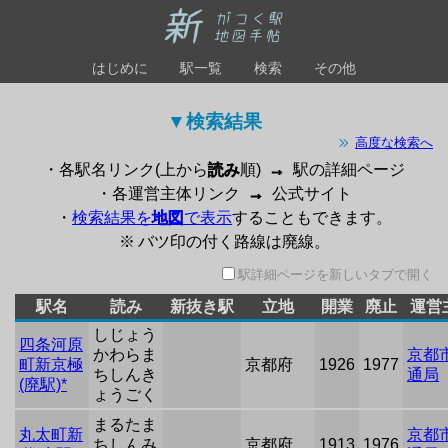
はじめに
駅一覧
検索
その他
▼検索結果 
高度な検索へ
・各駅名リンク(上から
読み
順)
→
駅の詳細ページ
・各運営主体リンク
→
公式サイト
・
検索結果を
地図
で表示
することもできます。
※ バツ印の付く路線は廃線。
駅詳細ページを新しいタブで開く
駅名
読み
新抜き駅
立地
開業
廃止
運営
しじょう
四条河原
かわらま
京都
町新京極
京都府
1926
1977
ちしんき
通局
(廃駅)*
ょうごく
まるたま
丸太町新
京都
ちしんみ
京都府
1913
1976