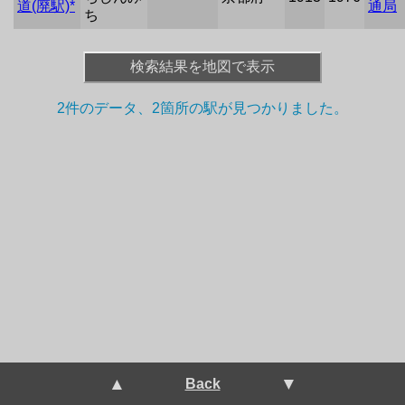
道(廃駅)*
通局
ち
検索結果を地図で表示
+
2件のデータ、2箇所の駅が
見つかりました。
−
 ▲ 
 ▼ 
Back