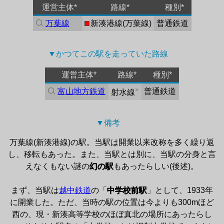
運営主体*
路線*
種別*
万葉線
■
新湊港線
(
万葉線
)
普通鉄道
▼かつてこの駅を走っていた路線 
運営主体*
路線*
種別*
×
富山地方鉄道
普通鉄道
射水線
▼備考 
万葉線(新湊港線)の駅。当駅は開業以来改称を多く繰り返
し、移転もあった。また、当駅とは別に、当駅の分身と言
えなくもない謎の
幻の駅
もあったらしい(後述)。

まず、当駅は
越中鉄道
の「
中学校前駅
」として、1933年
に開業した。ただ、当時の駅の位置は今よりも300mほど
西の、現・新湊高等学校のほぼ真北の場所にあったらし