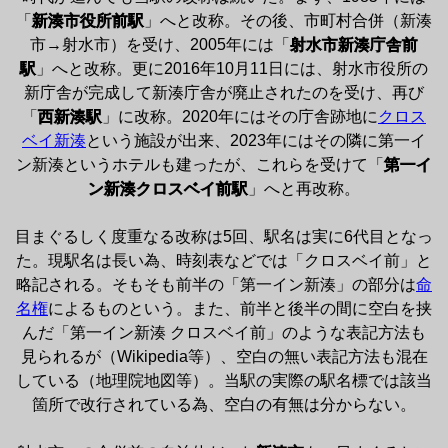
「
新湊市役所前駅
」へと改称。その後、市町村合併（新湊
市→射水市）を受け、2005年には「
射水市新湊庁舎前
駅
」へと改称。更に2016年10月11日には、射水市役所の
新庁舎が完成して新湊庁舎が廃止されたのを受け、再び
「
西新湊駅
」に改称。2020年にはその庁舎跡地に
クロス
ベイ新湊
という施設が出来、2023年にはその隣に第一イ
ン新湊というホテルも建ったが、これらを受けて「
第一イ
ン新湊クロスベイ前駅
」へと再改称。

目まぐるしく度重なる改称は5回、駅名は実に6代目となっ
た。現駅名は長い為、時刻表などでは「クロスベイ前」と
略記される。そもそも前半の「第一イン新湊」の部分は
命
名権
によるものという。また、前半と後半の間に空白を挟
んだ「第一イン新湊 クロスベイ前」のような表記方法も
見られるが（Wikipedia等）、空白の無い表記方法も混在
している（地理院地図等）。当駅の実際の駅名標では該当
箇所で改行されている為、空白の有無は分からない。
