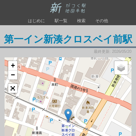
はじめに
駅一覧
検索
その他
第一イン新湊クロスベイ前駅
最終更新: 2026/05/20
+
−