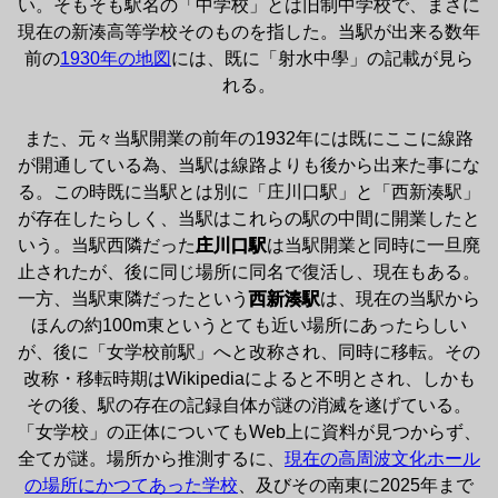
い。そもそも駅名の「中学校」とは旧制中学校で、まさに
現在の新湊高等学校そのものを指した。当駅が出来る数年
前の
1930年の地図
には、既に「射水中學」の記載が見ら
れる。

また、元々当駅開業の前年の1932年には既にここに線路
が開通している為、当駅は線路よりも後から出来た事にな
る。この時既に当駅とは別に「庄川口駅」と「西新湊駅」
が存在したらしく、当駅はこれらの駅の中間に開業したと
いう。当駅西隣だった
庄川口駅
は当駅開業と同時に一旦廃
止されたが、後に同じ場所に同名で復活し、現在もある。
一方、当駅東隣だったという
西新湊駅
は、現在の当駅から
ほんの約100m東というとても近い場所にあったらしい
が、後に「女学校前駅」へと改称され、同時に移転。その
改称・移転時期はWikipediaによると不明とされ、しかも
その後、駅の存在の記録自体が謎の消滅を遂げている。
「女学校」の正体についてもWeb上に資料が見つからず、
全てが謎。場所から推測するに、
現在の高周波文化ホール
の場所にかつてあった学校
、及びその南東に2025年まで