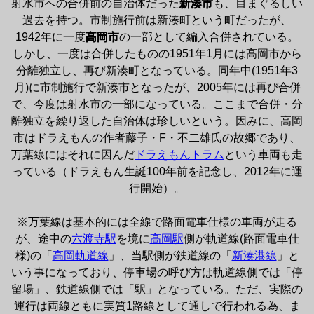
射水市への合併前の自治体だった
新湊市
も、目まぐるしい
過去を持つ。市制施行前は新湊町という町だったが、
1942年に一度
高岡市
の一部として編入合併されている。
しかし、一度は合併したものの1951年1月には高岡市から
分離独立し、再び新湊町となっている。同年中(1951年3
月)に市制施行で新湊市となったが、2005年には再び合併
で、今度は射水市の一部になっている。ここまで合併・分
離独立を繰り返した自治体は珍しいという。因みに、高岡
市はドラえもんの作者藤子・F・不二雄氏の故郷であり、
万葉線にはそれに因んだ
ドラえもんトラム
という車両も走
っている（ドラえもん生誕100年前を記念し、2012年に運
行開始）。

※万葉線は基本的には全線で路面電車仕様の車両が走る
が、途中の
六渡寺駅
を境に
高岡駅
側が軌道線(路面電車仕
様)の「
高岡軌道線
」、当駅側が鉄道線の「
新湊港線
」と
いう事になっており、停車場の呼び方は軌道線側では「停
留場」、鉄道線側では「駅」となっている。ただ、実際の
運行は両線ともに実質1路線として通しで行われる為、ま