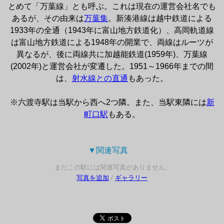
とめて「万葉線」とも呼ぶ。これは現在の運営会社名でも
あるが、その由来は
万葉集
。新湊港線は越中鉄道による
1933年の全通（1943年に富山地方鉄道化）、高岡軌道線
は富山地方鉄道による1948年の開業で、両線はルーツが
異なるが、後に両線共に加越能鉄道(1959年)、万葉線
(2002年)と運営会社が変遷した。1951～1966年までの間
は、
射水線との直通
もあった。

※六渡寺駅は当駅から西へ2つ隣。また、当駅東隣には
新
町口駅
もある。
▼関連写真 
まだこの駅には関連写真がありません。
写真を追加
/
ギャラリー