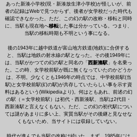
あった新湊小学校(現・新湊放生津小学校)が怪しいが、前
者の記録はWebで見つからず、後者が女学校だった時代も
確認できなかった。ただ、この幻の駅の改称・移転と同時
に、当駅も現在地へ
移転
した事は分かっている。つまり、
当駅の移転時期も不明という事になる。

後の1943年に越中鉄道が富山地方鉄道(地鉄)に合併する
と、当駅は地鉄の射水線の駅となった。その後1949年に
は、当駅がかつての幻の駅と同名の「
西新湊駅
」を名乗っ
た。この時、女学校前駅が既に無くなっていたのかどうか
は、不明。少なくとも1946年の時点では、中学校前駅(当
駅)と女学校前駅(幻の駅)が共存していたらしい事を示す資
料はあるという(Wikipediaより)。何はともあれ、前述の幻
の駅（＝女学校前駅）は初代・西新湊駅、当駅は2代目・
西新湊駅と言えなくもない。ただ、この幻の初代駅につい
ては謎があまりに多い上、実質当駅がその後継と見なせな
くもないため、当サイトには収録していない。

時代が進んでも当駅の改称は続いた。まず、1985年には