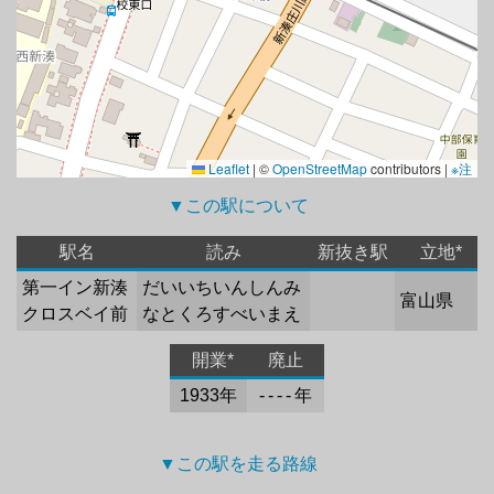
Leaflet
|
©
OpenStreetMap
contributors |
※注
▼この駅について 
駅名
読み
新抜き駅
立地*
第一イン新湊
だいいちいんしんみ
富山県
クロスベイ前
なとくろすべいまえ
開業*
廃止
1933年
- - - - 年
▼この駅を走る路線 