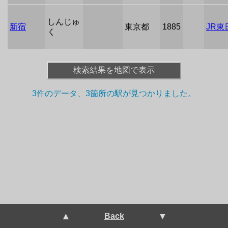
しんじゅ
新宿
東京都
1885
JR東
く
検索結果を地図で表示
+
3件のデータ、3箇所の駅が
見つかりました。
−
 ▲ 
 ▼ 
Back