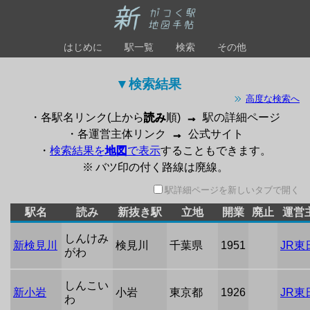
はじめに
駅一覧
検索
その他
▼検索結果 
高度な検索へ
・各駅名リンク(上から
読み
順)
→
駅の詳細ページ
・各運営主体リンク
→
公式サイト
・
検索結果を
地図
で表示
することもできます。
※ バツ印の付く路線は廃線。
駅詳細ページを新しいタブで開く
駅名
読み
新抜き駅
立地
開業
廃止
運営
しんけみ
新検見川
検見川
千葉県
1951
JR東
がわ
しんこい
新小岩
小岩
東京都
1926
JR東
わ