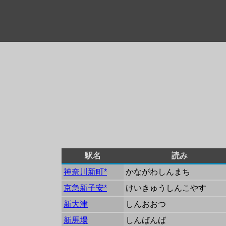
駅名
読み
神奈川新町*
かながわしんまち
京急新子安*
けいきゅうしんこやす
新大津
しんおおつ
新馬場
しんばんば