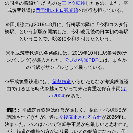
の同名の路線だったものを
三セク転換
したもの。また、平
成筑豊鉄道は
門司港レトロ観光線
の運行も担っている。

※田川線には2019年8月に、行橋駅の隣に「令和コスタ行
橋駅」という新駅が開業した。令和改元後の日本初の新駅
ということで、駅名に令和を付けたという。

※平成筑豊鉄道の各路線には、2019年10月に駅番号(駅ナ
ンバリング)が導入された。
公式の告知PDF
には、まさか
の当駅がサンプルとして載っている。

※平成筑豊鉄道には、
留萠鉄道
からひたちなか海浜鉄道経
由ではるばる時代を越えてやって来た貴重な保存車両(
キ
ハ2004
)がある。

追記
： 平成筑豊鉄道は経営が厳しく、廃止・バス転換が
議論されてきたが、遂に
今後廃止される方針
が2026年に
決まった。バスはバスで運転手不足から厳しいと思われた
が、鉄道の維持の方がより厳しいとの結論になった。但