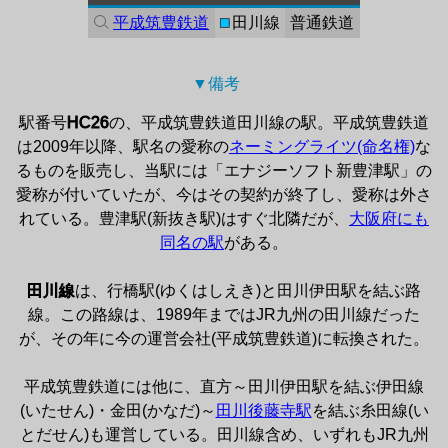
平成筑豊鉄道
■
田川線
普通鉄道
▼備考 
駅番号
HC26
の、平成筑豊鉄道田川線の駅。平成筑豊鉄道
は2009年以降、駅名の愛称の
ネーミングライツ(命名権)
な
るものを販売し、当駅には「エナジーソフト新豊津駅」の
愛称が付いていたが、今はその契約が終了し、愛称は外さ
れている。豊津駅(新抜き駅)はすぐ北隣だが、
大阪府にも
同名の駅
がある。

田川線
は、行橋駅(ゆくはしえき)と田川伊田駅を結ぶ路
線。この路線は、1989年まではJR九州の田川線だった
が、その年に今の運営会社(平成筑豊鉄道)に転換された。

平成筑豊鉄道には他に、直方～田川伊田駅を結ぶ伊田線
(いたせん)・金田(かなだ)～
田川後藤寺駅
を結ぶ糸田線(い
とだせん)も運営している。田川線含め、いずれもJR九州