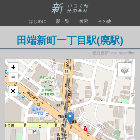
はじめに
駅一覧
検索
その他
田端新町一丁目駅(廃駅)
最終更新: not_specified
+
−