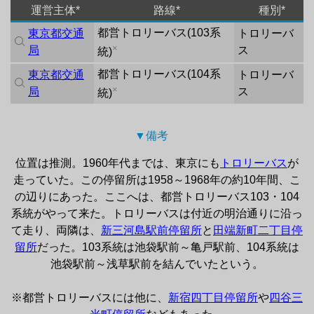
運営主体*
路線*
種別*
都営トロリーバス
(
103系
東京都交通
トロリーバ
×
局
ス
統
)
都営トロリーバス
(
104系
東京都交通
トロリーバ
×
局
ス
統
)
▼備考 
位置は推測。1960年代までは、東京にも
トロリーバス
が
走っていた。この停留所は1958～1968年の約10年間、こ
の辺りにあった。ここへは、都営トロリーバス103・104
系統がやって来た。トロリーバスは付近の明治通りに沿っ
て走り、両隣は、
新三河島駅前停留所
と
田端新町二丁目停
留所
だった。103系統は池袋駅前～亀戸駅前、104系統は
池袋駅前～浅草駅前を結んでいたという。

※都営トロリーバスには他に、
新宿四丁目停留所
や
四谷三