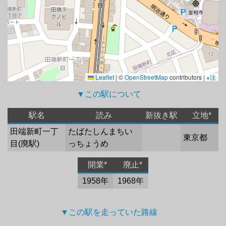
Leaflet
|
©
OpenStreetMap
contributors |
※注
▼この駅について 
駅名
読み
新抜き駅
立地*
田端新町一丁
たばたしんまちい
東京都
目(廃駅)
っちょうめ
開業*
廃止*
1958年
1968年
▼この駅を走っていた路線 