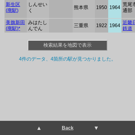
新生区
しんせい
荒尾
熊本県
1950
1964
(廃駅)
く
通部
美旗新田
みはたし
近畿
三重県
1922
1964
(廃駅)*
んでん
鉄道
検索結果を地図で表示
+
4件のデータ、4箇所の駅が
見つかりました。
−
 ▲ 
 ▼ 
Back