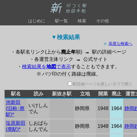
はじめに
駅一覧
検索
その他
▼検索結果 
高度な検索へ
・各駅名リンク(上から
廃止年
順)
→
駅の詳細ページ
・各運営主体リンク
→
公式サイト
・
検索結果を
地図
で表示
することもできます。
※ バツ印の付く路線は廃線。
駅詳細ページを新しいタブで開く
駅名
読み
新抜き駅
立地
開業
廃止
運営
池新田
いけしん
(旧称･廃
静岡県
1948
1964
静岡
でん
駅)*
塩原新田
しおばら
静岡県
1948
1964
静岡
(廃駅)*
しんでん