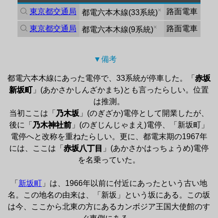
×
東京都交通局
路面電車
都電六本木線
(
33系統
)
×
東京都交通局
路面電車
都電六本木線
(
9系統
)
▼備考 
都電六本木線にあった電停で、33系統が停車した。「
赤坂
新坂町
」(あかさかしんざかまち)とも言ったらしい。位置
は推測。

当初ここは「
乃木坂
」(のぎざか)電停として開業したが、
後に「
乃木神社前
」(のぎじんじゃまえ)電停、「新坂町」
電停へと改称を重ねたらしい。更に、都電末期の1967年
には、ここは「
赤坂八丁目
」(あかさかはっちょうめ)電停
を名乗っていた。

「
新坂町
」は、1966年以前に付近にあったという古い地
名。この地名の由来は、「新坂」という坂にある。この坂
は今、ここから北東の方にあるカンボジア王国大使館のす