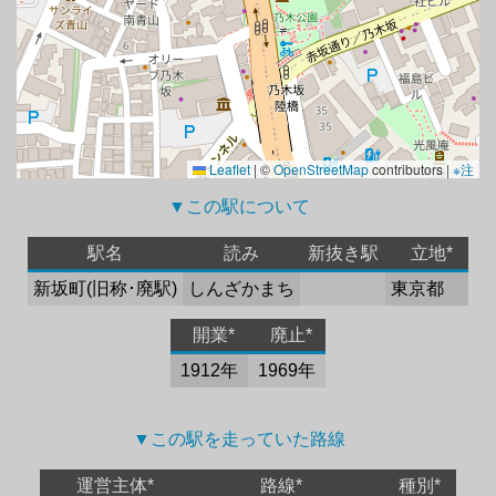
Leaflet
|
©
OpenStreetMap
contributors |
※注
▼この駅について 
駅名
読み
新抜き駅
立地*
新坂町(旧称･廃駅)
しんざかまち
東京都
開業*
廃止*
1912年
1969年
▼この駅を走っていた路線 
運営主体*
路線*
種別*