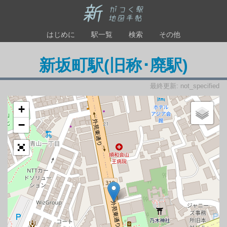
はじめに
駅一覧
検索
その他
新坂町駅(旧称･廃駅)
最終更新: not_specified
+
−