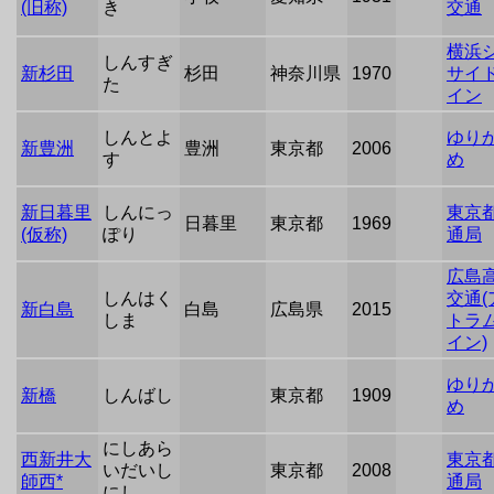
(旧称)
き
交通
横浜
しんすぎ
新杉田
杉田
神奈川県
1970
サイ
た
イン
しんとよ
ゆり
新豊洲
豊洲
東京都
2006
す
め
新日暮里
しんにっ
東京
日暮里
東京都
1969
(仮称)
ぽり
通局
広島
しんはく
交通(
新白島
白島
広島県
2015
しま
トラ
イン)
ゆり
新橋
しんばし
東京都
1909
め
にしあら
西新井大
東京
いだいし
東京都
2008
師西*
通局
にし