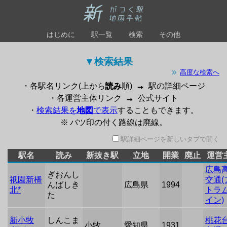
はじめに
駅一覧
検索
その他
▼検索結果 
高度な検索へ
・各駅名リンク(上から
読み
順)
→
駅の詳細ページ
・各運営主体リンク
→
公式サイト
・
検索結果を
地図
で表示
することもできます。
※ バツ印の付く路線は廃線。
駅詳細ページを新しいタブで開く
駅名
読み
新抜き駅
立地
開業
廃止
運営
広島
ぎおんし
祇園新橋
交通(
んばしき
広島県
1994
北*
トラ
た
イン)
新小牧
しんこま
桃花
小牧
愛知県
1931