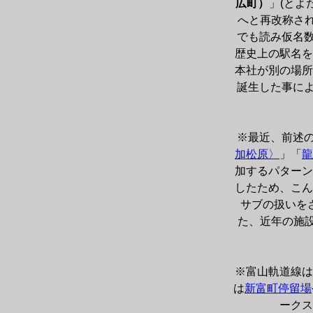
広町）
」(とよ
へと再改称さ
でも読み仮名数
歴史上の駅名を
本社が別の場所
誕生した事によ
※最近、前述の
加松原〉
」「
龍
加するパターン
したため、こん
サブの扱いを
た、近年の施
※富山軌道線は
は
新富町停留場
ークス