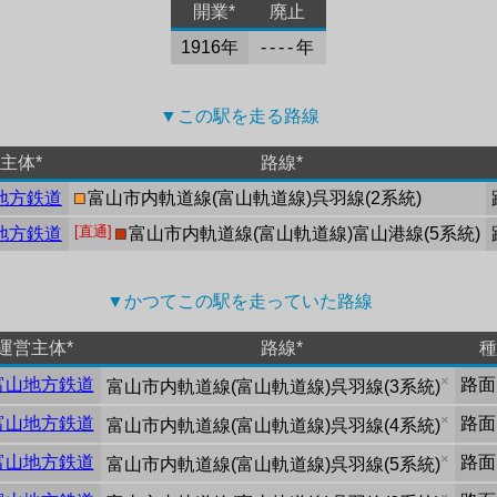
開業*
廃止
1916年
- - - - 年
▼この駅を走る路線 
主体*
路線*
地方鉄道
■
富山市内軌道線
(
富山軌道線
)
呉羽線
(
2系統
)
[直通]
地方鉄道
■
富山市内軌道線
(
富山軌道線
)
富山港線
(
5系統
)
▼かつてこの駅を走っていた路線 
運営主体*
路線*
種
×
富山地方鉄道
路面
富山市内軌道線
(
富山軌道線
)
呉羽線
(
3系統
)
×
富山地方鉄道
路面
富山市内軌道線
(
富山軌道線
)
呉羽線
(
4系統
)
×
富山地方鉄道
路面
富山市内軌道線
(
富山軌道線
)
呉羽線
(
5系統
)