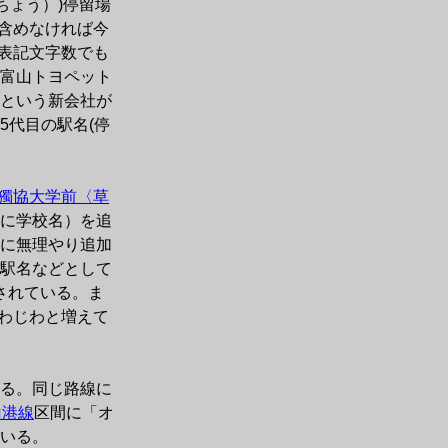
ちょう）)停留場
含めなければ今
く表記文字数でも
富山トヨペット
という新会社が
5代目の駅名(停
獨協大学前〈草
に学校名）を追
に無理やり追加
駅名などとして
されている。ま
わじわと増えて
る。同じ路線に
山港線
区間に「オ
いる。