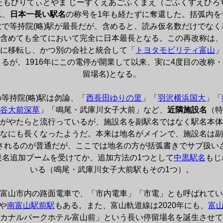
たもびりてぃとやま じーすくえあごふくまえ（ごふくすえひろ
れ、
日本一長い駅名
の称号を1年も経たずに奪還した。括弧内を
で等持院(略)駅が最長だが、含めると、読み仮名数だけでな
含めても全てにおいて完全に日本最長となる。この再改称は、
に移転し、かつ別の会社と統合して「
トヨタモビリティ富山
」
るが、1916年にこの電停が開業して以来、実に4度目の改称・
留場名)となる。

等持院(略)駅は勿論、「
西長田ゆりの里
」「
羽沢横浜国大
」「
谷大前深草
」「鳴尾・武庫川女子大前」など、
近隣施設名
（特
がやたらと流行っているが、施設名を副駅名ではなく駅名本体
なにも長くなったようだ。本来は地名がメインで、施設名は副
されるのが普通だが、ここでは地名の方が括弧書きでサブ扱い
設名追加ブームを受けてか、追加方法の1つとして
中黒駅名
もじ
いる（鳴尾・武庫川女子大前駅もその1つ）。

富山市内の路面電車で、「市内電車」「市電」とも呼ばれてい
や
南富山駅前駅
もある。また、富山軌道線は2020年にも、
富
カナルパークホテル富山前」という長い停留場名を誕生させて