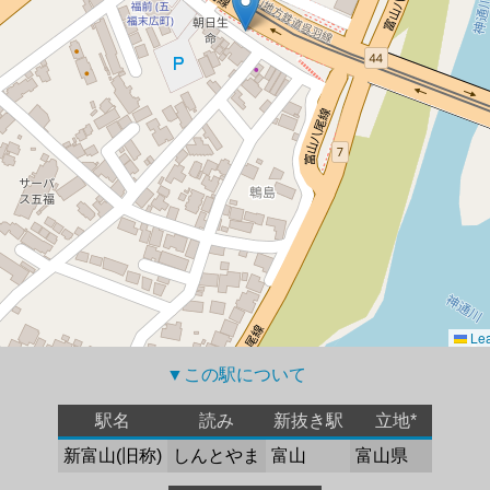
Lea
▼この駅について 
駅名
読み
新抜き駅
立地*
新富山(旧称)
しんとやま
富山
富山県