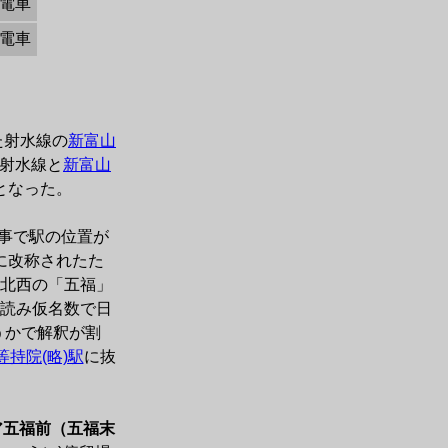
電車
電車
た射水線の
新富山
に射水線と
新富山
なった。

工事で駅の位置が
に改称されたた
北西の「五福」
読み仮名数で日
うかで解釈が割
等持院(略)駅
に抜


ア五福前（五福末