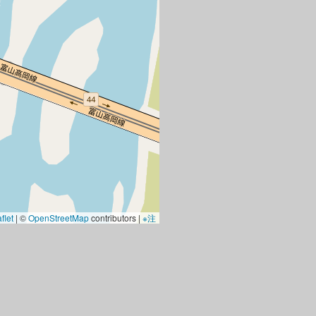
flet
|
©
OpenStreetMap
contributors |
※注