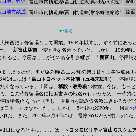
×
富山地方鉄道
路面
富山市内軌道線
(
富山軌道線
)
呉羽線
(
6系統
)
×
富山地方鉄道
路面
富山市内軌道線
(
富山軌道線
)
射水線連絡線
▼備考 
富山大橋西詰」停留場として開業。1934年以降は、すぐ前にあっ
せ、「
新富山駅前
」停留場を名乗っていた。しかし、1980年
されると、今度はここがその名を引き継ぎ、「
新富山
」停留場と
ままだったが、すぐ脇の橋(富山大橋)の架け替え工事や道路
3月14日には「
富山トヨペット本社前（五福末広町）
」停留場
無くなっている。上図は、
移設・改称前
の位置。今は、もっと
る。この時停留場名に括弧書きの地名が付いたため、一時的に
(停留場名)となった（但し、括弧内を読み仮名数に含めるかど
ば日本一ではなかった）。しかし、5年後の2020年に、嵐電の
かれた。また、2019年2月9日には、電停No.
C21
が付けられた。
1月1日になると更に、ここは「
トヨタモビリティ富山 Gスクエ