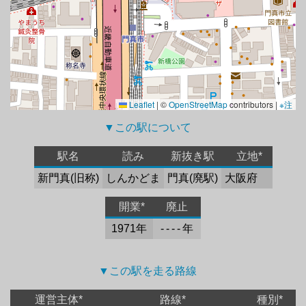
Leaflet
|
©
OpenStreetMap
contributors |
※注
▼この駅について 
駅名
読み
新抜き駅
立地*
新門真(旧称)
しんかどま
門真(廃駅)
大阪府
開業*
廃止
1971年
- - - - 年
▼この駅を走る路線 
運営主体*
路線*
種別*