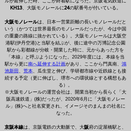
ルが延伸した時、ここが終着駅になった。京阪電気鉄道に
KH13
、大阪モノレールに
24
の駅番号が付いている。

大阪モノレール
は、日本一営業距離の長いモノレールだと
いう（かつては世界最長のモノレールだったが、今は中国
の重慶の路線に抜かれている）。大阪モノレールは大阪空
港駅(伊丹空港)と当駅を結ぶが、後に途中の万博記念公園
駅から彩都線が分岐・開業した時に、元からあった方を
「本線」と呼ぶようになった。2029年度には、本線を当
駅から更に
南へ延伸する計画
があり、ここから門真南、
鴻
池新田
、
荒本
、瓜生堂と伸び、学研都市線や近鉄線とも接
続する予定（更に伸ばし、堺市への環状線とする構想もあ
る）。

※大阪モノレールの運営会社は、開業当初から長らく「大
阪高速鉄道」(株)だったが、2020年6月に「大阪モノレー
ル」(株)へと社名変更され、イメージそのまんまの社名に
なった。

京阪本線
は、京阪電鉄の大動脈で、大
阪
府の淀屋橋駅と、