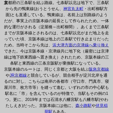
京
都府の三条駅を結ぶ路線。七条駅以北は地下で、三条駅
から先の鴨東線(おうとうせん、
神宮丸太町
・出町柳駅方
面)とも直通している。鴨東線は、名前上は別路線のよう
だが、事実上の京阪本線の延長として作られたため、一体
的な運行がされる（淀屋橋～出町柳間）。あくまで三条駅
までが京阪本線とされるのは、七条駅以北がまだ地上を走
っていた頃、京阪本線は地上の三条駅で行き止まりだった
ため。当時そこから先は、
浜大津方面の京津線へ乗り換え
できた。今は京阪本線・京津線共に地下化（厳密には京津
線は地下鉄東西線へ置き換え）されたため、京阪本線の三
条駅と東西線の三条京阪駅が乗換駅になっている。

京阪本線のルートは、同じく京都と大阪を結ぶ
阪急京都線
や
JR京都線
と競合しているが、競合相手が淀川北岸を通
るのに対し、こちらは南岸の各都市（守口市、門真市、寝
屋川市、枚方市等）を縫って進む。いずれの市の中心駅も
駅名に「市」を含んでいるのが特徴で、当駅もその例の1
つ。更に、2019年までは石清水八幡宮駅も八幡市駅(やわ
たしえき)だった。京阪本線には他に、
森小路駅
や
伏見稲
荷駅
もある。
