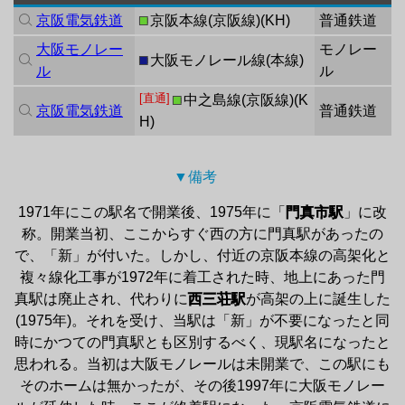
京阪電気鉄道
■
京阪本線
(
京阪線
)(
KH
)
普通鉄道
大阪モノレー
モノレー
■
大阪モノレール線
(
本線
)
ル
ル
[直通]
■
中之島線
(
京阪線
)(
K
京阪電気鉄道
普通鉄道
H
)
▼備考 
1971年にこの駅名で開業後、1975年に「
門真市駅
」に改
称。開業当初、ここからすぐ西の方に門真駅があったの
で、「新」が付いた。しかし、付近の京阪本線の高架化と
複々線化工事が1972年に着工された時、地上にあった門
真駅は廃止され、代わりに
西三荘駅
が高架の上に誕生した
(1975年)。それを受け、当駅は「新」が不要になったと同
時にかつての門真駅とも区別するべく、現駅名になったと
思われる。当初は大阪モノレールは未開業で、この駅にも
そのホームは無かったが、その後1997年に大阪モノレー