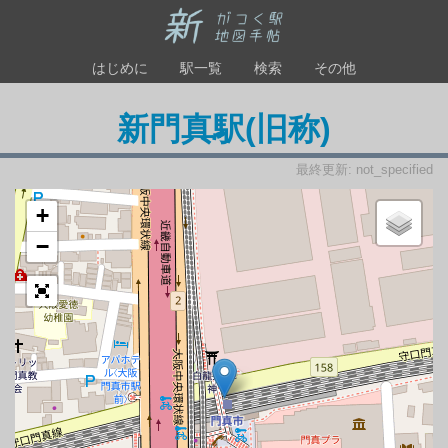
はじめに
駅一覧
検索
その他
新門真駅(旧称)
最終更新: not_specified
+
−