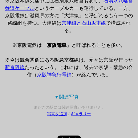
※京阪本線の途中には石清水八幡宮もあり、
石清水八幡宮
参道ケーブル
というケーブルカーも運行している。一方、
京阪電鉄は滋賀県の方に「大津線」と呼ばれるもう一つの
路線網を持つ。大津線は
京津線と石山坂本線
で構成され
る。

※京阪電鉄は「
京阪電車
」と呼ばれることも多い。

※今は競合関係にある阪急京都線は、元々は京阪が作った
新京阪線
だったという。これには、過去の京阪・阪急の合
併（
京阪神急行電鉄
）が絡んでいる。
▼関連写真 
まだこの駅には関連写真がありません。
写真を追加
/
ギャラリー