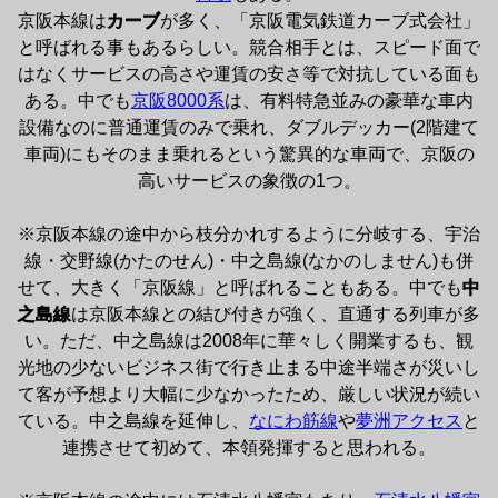
京阪本線は
カーブ
が多く、「京阪電気鉄道カーブ式会社」
と呼ばれる事もあるらしい。競合相手とは、スピード面で
はなくサービスの高さや運賃の安さ等で対抗している面も
ある。中でも
京阪8000系
は、有料特急並みの豪華な車内
設備なのに普通運賃のみで乗れ、ダブルデッカー(2階建て
車両)にもそのまま乗れるという驚異的な車両で、京阪の
高いサービスの象徴の1つ。

※京阪本線の途中から枝分かれするように分岐する、宇治
線・交野線(かたのせん)・中之島線(なかのしません)も併
せて、大きく「京阪線」と呼ばれることもある。中でも
中
之島線
は京阪本線との結び付きが強く、直通する列車が多
い。ただ、中之島線は2008年に華々しく開業するも、観
光地の少ないビジネス街で行き止まる中途半端さが災いし
て客が予想より大幅に少なかったため、厳しい状況が続い
ている。中之島線を延伸し、
なにわ筋線
や
夢洲アクセス
と
連携させて初めて、本領発揮すると思われる。
