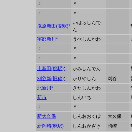
〃
〃
〃
〃
いはらしんで
庵原新田(廃駅)*
ん
宇部新川*
うべしんかわ
〃
〃
〃
〃
上新田(廃駅)*
かみしんでん
刈谷新(旧称)*
かりやしん
刈谷
北新川*
きたしんかわ
新市
しんいち
〃
〃
新大久保
しんおおくぼ
大久保
新岡崎(廃駅)
しんおかざき
岡崎