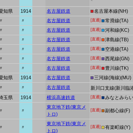
×
愛知県
1914
名古屋鉄道
■
名古屋本線(NH)
[直通]
〃
〃
名古屋鉄道
■
常滑線(TA)
[直通]
〃
〃
名古屋鉄道
■
河和線(KC)
[直通]
〃
〃
名古屋鉄道
■
津島線(TB)
[直通]
〃
〃
名古屋鉄道
■
空港線(TA)
[直通]
〃
〃
名古屋鉄道
■
西尾線(GN)
[直通]
〃
〃
名古屋鉄道
■
豊川線(TK)
愛知県
1914
名古屋鉄道
■
三河線(海線)(MU)
〃
〃
名古屋鉄道
新川口支線(新川臨港
[直通]
埼玉県
1914
横浜高速鉄道
■
みなとみらい
東京地下鉄(東京メ
[直通]
〃
〃
■
副都心線(F)
トロ)
東京地下鉄(東京メ
[直通]
〃
〃
■
有楽町線(Y)
トロ)