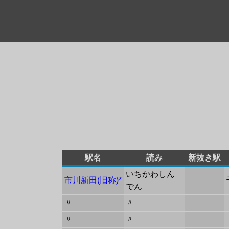
駅名
読み
新抜き駅
いちかわしん
市川新田(旧称)*
でん
〃
〃
〃
〃