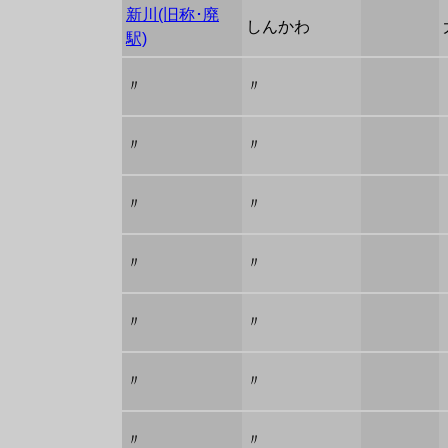
新川(旧称･廃
しんかわ
駅)
〃
〃
〃
〃
〃
〃
〃
〃
〃
〃
〃
〃
〃
〃