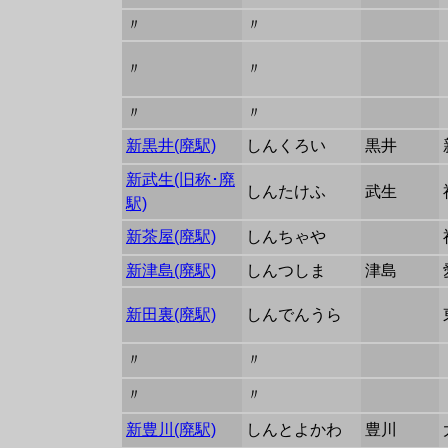
〃
〃
〃
〃
〃
〃
新黒井(廃駅)
しんくろい
黒井
新武生(旧称･廃
しんたけふ
武生
駅)
新茶屋(廃駅)
しんちゃや
新津島(廃駅)
しんつしま
津島
新田裏(廃駅)
しんでんうら
〃
〃
〃
〃
新豊川(廃駅)
しんとよかわ
豊川