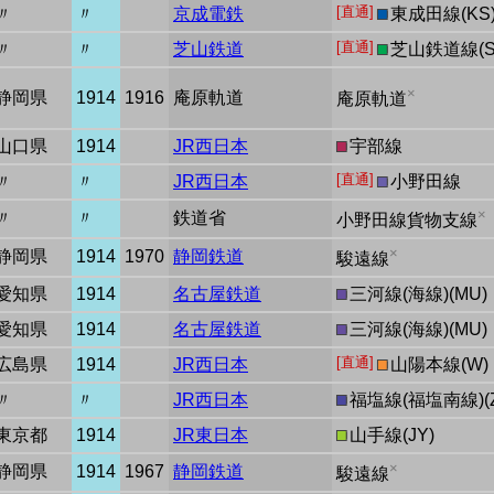
[直通]
〃
〃
京成電鉄
■
東成田線(KS
[直通]
〃
〃
芝山鉄道
■
芝山鉄道線(S
×
静岡県
1914
1916
庵原軌道
庵原軌道
山口県
1914
JR西日本
■
宇部線
[直通]
〃
〃
JR西日本
■
小野田線
×
〃
〃
鉄道省
小野田線貨物支線
×
静岡県
1914
1970
静岡鉄道
駿遠線
愛知県
1914
名古屋鉄道
■
三河線(海線)(MU)
愛知県
1914
名古屋鉄道
■
三河線(海線)(MU)
[直通]
広島県
1914
JR西日本
■
山陽本線(W)
〃
〃
JR西日本
■
福塩線(福塩南線)(Z
東京都
1914
JR東日本
■
山手線(JY)
×
静岡県
1914
1967
静岡鉄道
駿遠線