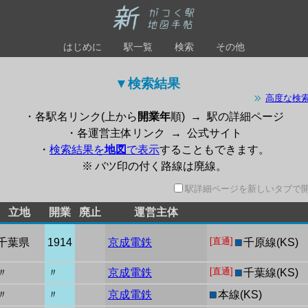
はじめに
駅一覧
検索
その他
▼検索結果 
高度な検
・各駅名リンク(上から
開業年
順)
→
駅の詳細ページ
・各運営主体リンク
→
公式サイト
・
検索結果を
地図
で表示
することもできます。
※ バツ印の付く路線は廃線。
駅詳細ページを新しいタブで
立地
開業
廃止
運営主体
[直通]
千葉県
1914
京成電鉄
■
千原線(KS)
[直通]
〃
〃
京成電鉄
■
千葉線(KS)
〃
〃
京成電鉄
■
本線(KS)