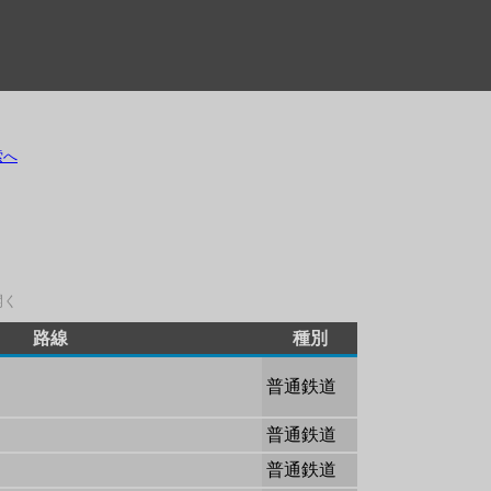
索へ
開く
路線
種別
普通鉄道
普通鉄道
普通鉄道