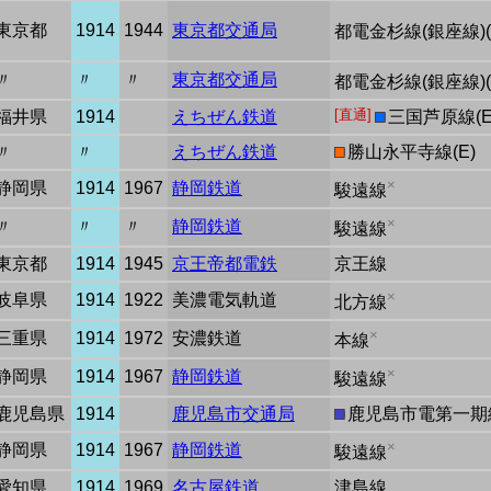
東京都
1914
1944
東京都交通局
都電金杉線(銀座線)(
〃
〃
〃
東京都交通局
都電金杉線(銀座線)(
[直通]
福井県
1914
えちぜん鉄道
■
三国芦原線(E
〃
〃
えちぜん鉄道
■
勝山永平寺線(E)
×
静岡県
1914
1967
静岡鉄道
駿遠線
×
〃
〃
〃
静岡鉄道
駿遠線
東京都
1914
1945
京王帝都電鉄
京王線
×
岐阜県
1914
1922
美濃電気軌道
北方線
×
三重県
1914
1972
安濃鉄道
本線
×
静岡県
1914
1967
静岡鉄道
駿遠線
鹿児島県
1914
鹿児島市交通局
■
鹿児島市電第一期線(
×
静岡県
1914
1967
静岡鉄道
駿遠線
愛知県
1914
1969
名古屋鉄道
津島線